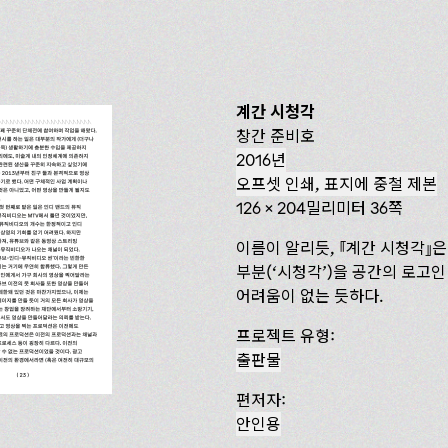
계간 시청각
창간 준비호
2016년
오프셋 인쇄, 표지에 중철 제본
126 x 204밀리미터 36쪽
이름이 알리듯,
계간 시청각
은
부분(‘‌시청각’)을 공간의 로고
어려움이 없는 듯하다.
프로젝트 유형:
출판물
편저자:
안인용