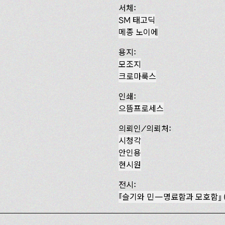
서체:
SM 태고딕
메종 노이에
용지:
모조지
크로마룩스
인쇄:
으뜸프로세스
의뢰인/의뢰처:
시청각
안인용
현시원
전시:
슬기와 민—명료함과 모호함