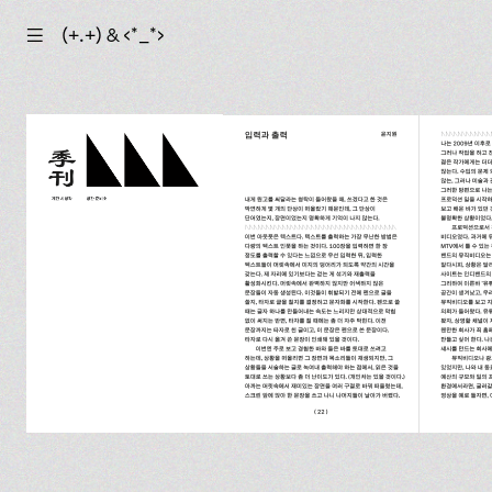
☰
(+.+) & ‹*_*›