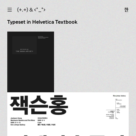
☰
(+.+) & ‹*_*›
한
Typeset in Helvetica Textbook