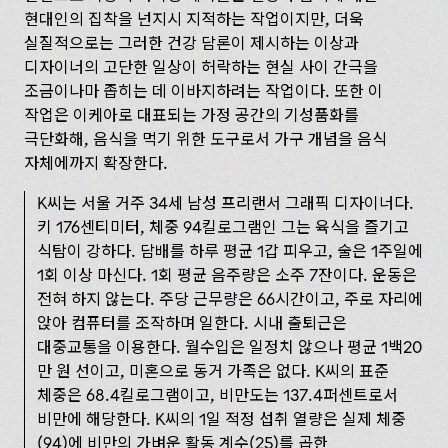
현대인의 집착을 넌지시 지적하는 작업이지만, 더욱
실질적으로는 그러한 건강 담론이 제시하는 이상과
디자이너의 고단한 일상이 허락하는 현실 사이 간극을
조금이나마 좁히는 데 이바지하려는 작업이다. 또한 이
작업은 이케아로 대표되는 가정 공간의 기성품화를
극단화해, 음식을 먹기 위한 도구로서 가구 개념을 음식
자체에까지 확장한다.
K씨는 서울 거주 34세 남성 프리랜서 그래픽 디자이너다.
키 176센티미터, 체중 94킬로그램인 그는 육식을 즐기고
식탐이 강하다. 담배를 하루 평균 1갑 피우고, 술은 1주일에
1회 이상 마신다. 1회 평균 음주량은 소주 7잔이다. 운동은
전혀 하지 않는다. 주당 근무량은 66시간이고, 주로 자리에
앉아 컴퓨터를 조작하며 일한다. 시내 출퇴근은
대중교통을 이용한다. 월수입은 일정치 않으나 평균 1백20‌
만 원 선이고, 미혼으로 동거 가족은 없다. K씨의 표준
체중은 68.4킬로그램이고, 비만도는 137.4퍼센트로서
비만에 해당한다. K‌씨의 1‌일 적정 섭취 열량은 실제 체중
(94)에 비만의 가벼운 활동 계수(25)를 곱한