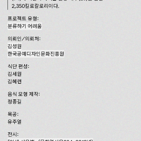
2,350킬로칼로리이다.
프로젝트 유형:
분류하기 어려움
의뢰인/의뢰처:
김성원
한국공예디자인문화진흥원
식단 편성:
김세원
김혜련
음식 모형 제작:
정종길
목공:
유주열
전시: