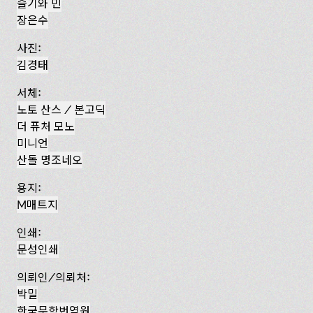
슬기와 민
장은수
사진:
김경태
서체:
노토 산스 / 본고딕
더 퓨처 모노
미니언
산돌 명조네오
용지:
M매트지
인쇄:
문성인쇄
의뢰인/의뢰처:
박밀
한국문학번역원