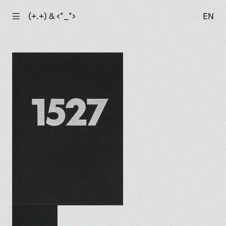
☰
(+.+) & ‹*_*›
EN