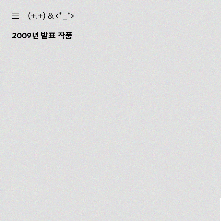
☰
(+.+) & ‹*_*›
2009년 발표 작품