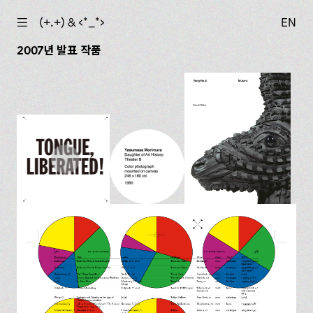
☰
(+.+) & ‹*_*›
EN
2007년 발표 작품