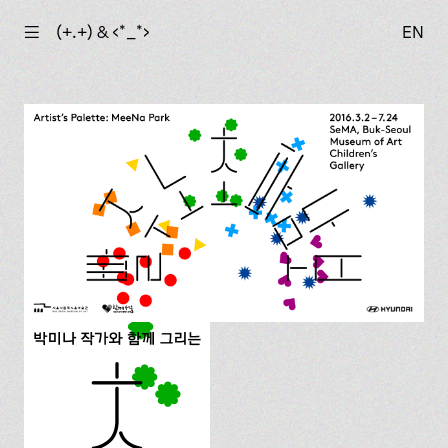
☰
(+.+) & ‹*_*›
EN