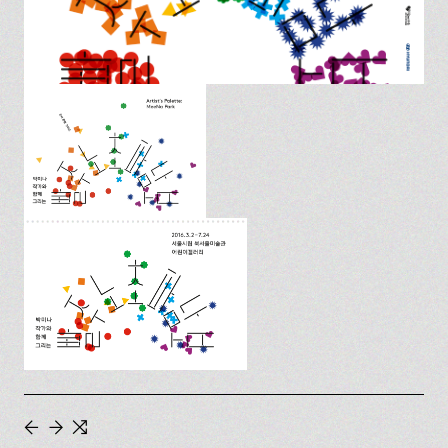
←
→
⇆