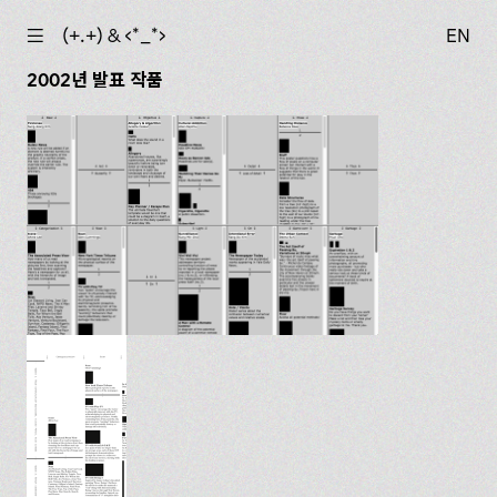
☰
(+.+) & ‹*_*›
EN
2002년 발표 작품