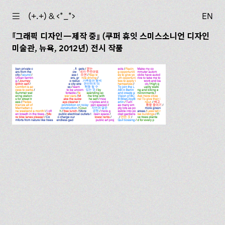
☰
(+.+) & ‹*_*›
EN
그래픽 디자인—제작 중
(쿠퍼 휴잇 스미스소니언 디자인
미술관, 뉴욕, 2012년) 전시 작품