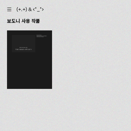
☰
(+.+) & ‹*_*›
보도니 사용 작품