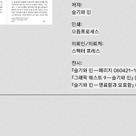
저자:
슬기와 민
인쇄:
으뜸프로세스
의뢰인/의뢰처:
스펙터 프레스
전시:
슬기와 민—페리지 060421~17
『그래픽 웨스트 9—슬기와 민』 (
슬기와 민—명료함과 모호함