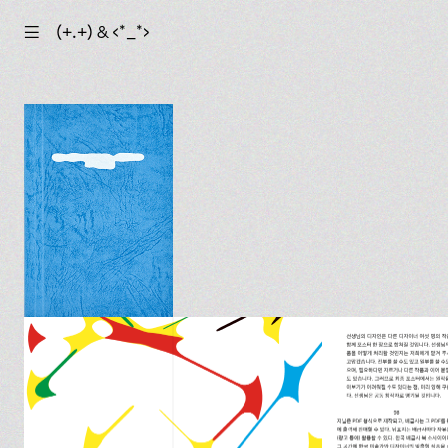
☰
(+.+) & ‹*_*›