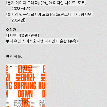
문자 이미지 그래픽
(21_21 디자인 사이트, 도쿄,
2023~4년)
슬기와 민—명료함과 모호함
(트랜스테이지, 항저우,
2024년)
소장처:
디자인 미술관 (뮌헨)
쿠퍼 휴잇 스미스소니언 디자인 미술관 (뉴욕)
연관 작품: