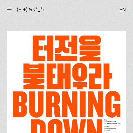
☰
(+.+) & ‹*_*›
EN