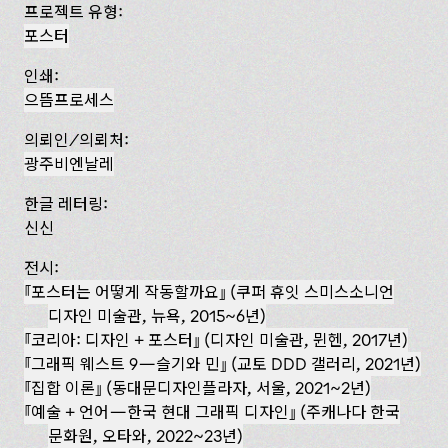
프로젝트 유형:
포스터
인쇄:
으뜸프로세스
의뢰인/의뢰처:
광주비엔날레
한글 레터링:
신신
전시:
포스터는 어떻게 작동할까요
(쿠퍼 휴잇 스미스소니언
디자인 미술관, 뉴욕, 2015~6년)
코리아: 디자인 + 포스터
(디자인 미술관, 뮌헨, 2017년)
『그래픽 웨스트 9—슬기와 민』 (교토 DDD 갤러리, 2021년)
집합 이론
(동대문디자인플라자, 서울, 2021~2년)
예술 + 언어—한국 현대 그래픽 디자인
(주캐나다 한국
문화원, 오타와, 2022~23년)