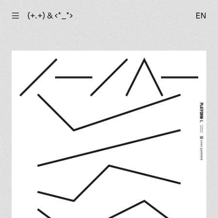
☰
(+.+) & ‹*_*›
EN