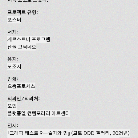
프로젝트 유형:
포스터
서체:
게르스트너 프로그램
산돌 고딕네오
용지:
모조지
인쇄:
으뜸프로세스
의뢰인/의뢰처:
오민
플랫폼엘 컨템포러리 아트센터
전시:
『그래픽 웨스트 9—슬기와 민』 (교토 DDD 갤러리, 2021년)