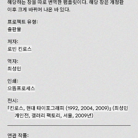
해당하는 장을 따로 번역한 팸플릿이다. 해당 장은 개정판
이후 크게 바뀌어 나온 바 있다.
프로젝트 유형:
출판물
저자:
로빈 킨로스
역자:
최성민
인쇄:
으뜸프로세스
전시:
킨로스, 현대 타이포그래피 (1992, 2004, 2009)
(최성민
개인전, 갤러리 팩토리, 서울, 2009년)
연관 작품: