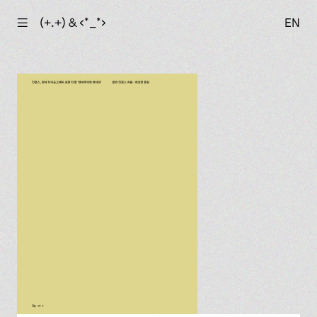
☰
(+.+) & ‹*_*›
EN