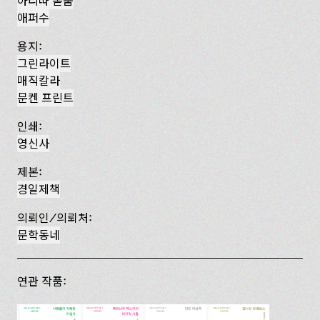
아리따 돋움
애퍼수
용지:
그린라이트
매직칼라
문켄 프린트
인쇄:
영신사
제본:
경일제책
의뢰인/의뢰처:
문학동네
연관 작품: