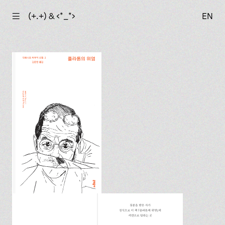
☰
(+.+) & ‹*_*›
EN