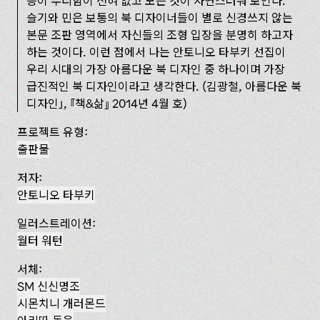
등이 무리함이 전혀 없고 모든 것이 자연스러워 보인다.
슬기와 민은 보통의 북 디자이너들이 별로 신경쓰지 않는
본문 조판 영역에서 자신들의 조형 입장을 분명히 하고자
하는 것이다. 이런 점에서 나는 안토니오 타부키 선집이
우리 시대의 가장 아름다운 북 디자인 중 하나이며 가장
급진적인 북 디자인이라고 생각한다. (김광철, 아름다운 북
디자인」, 『책&삶』 2014년 4월 호)
프로젝트 유형:
출판물
저자:
안토니오 타부키
일러스트레이션:
월터 워턴
서체:
SM 신신명조
시몬치니 개러몬드