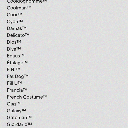
Cooldoghomme™
Coolman™
Coor™
Cyon™
Damas™
Delicato™
Dios™
Diva™
Equus™
Étalage™
F.N.™
Fat Dog™
Fill U™
Francia™
French Costume™
Gag™
Galaxy™
Gateman™
Giordano™