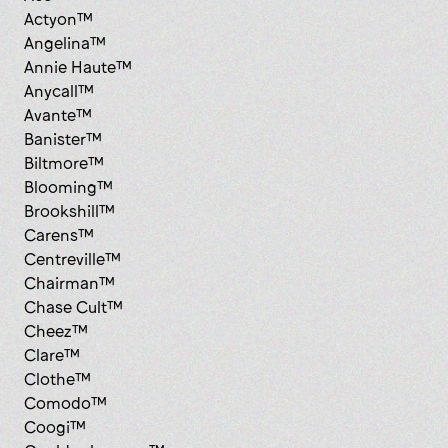
Actyon™
Angelina™
Annie Haute™
Anycall™
Avante™
Banister™
Biltmore™
Blooming™
Brookshill™
Carens™
Centreville™
Chairman™
Chase Cult™
Cheez™
Clare™
Clothe™
Comodo™
Coogi™