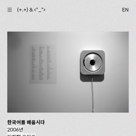
☰
(+.+) & ‹*_*›
EN
한국어를 배웁시다
2006년