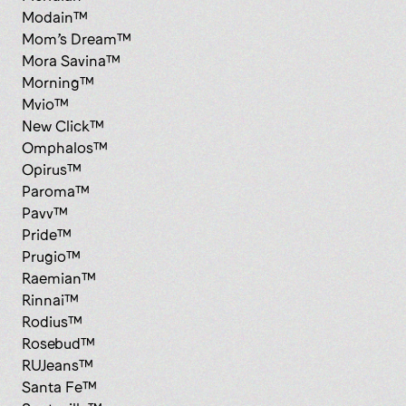
Modain™
Mom’s Dream™
Mora Savina™
Morning™
Mvio™
New Click™
Omphalos™
Opirus™
Paroma™
Pavv™
Pride™
Prugio™
Raemian™
Rinnai™
Rodius™
Rosebud™
RUJeans™
Santa Fe™