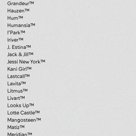
Grandeur™
Hauzen™
Hum™
Humansia™
I’Park™
Iriver™
J. Estina™
Jack & Jill™
Jessi New York™
Kani Girl™
Lastcall™
Lavita™
Litmus™
Livart™
Looks Up™
Lotte Castle™
Mangosteen™
Matiz™
Meridian™