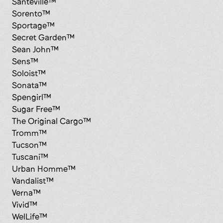
Santeville™
Sorento™
Sportage™
Secret Garden™
Sean John™
Sens™
Soloist™
Sonata™
Spengirl™
Sugar Free™
The Original Cargo™
Tromm™
Tucson™
Tuscani™
Urban Homme™
Vandalist™
Verna™
Vivid™
WelLife™