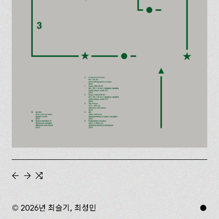
←
→
⇆
© 2026년 최슬기, 최성민
●