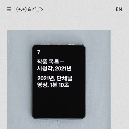
☰
(+.+) & ‹*_*›
EN