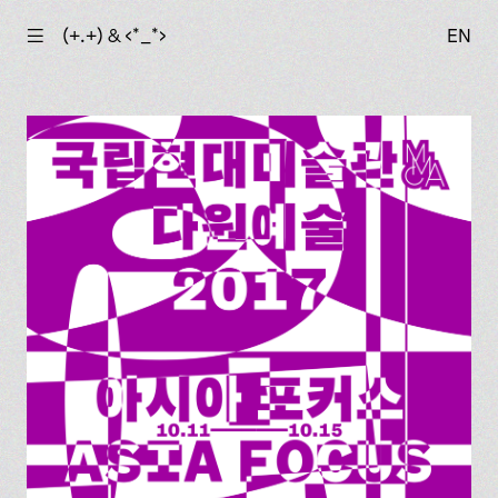
☰
(+.+) & ‹*_*›
EN