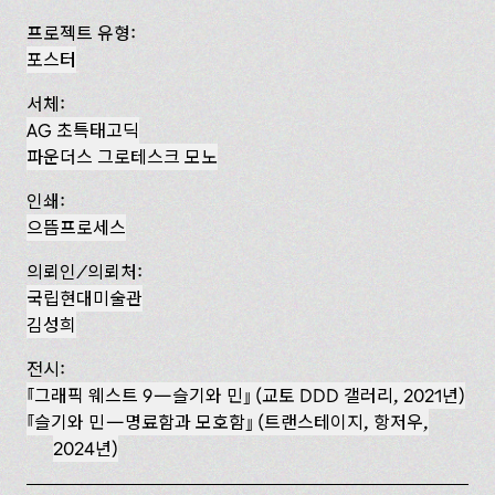
프로젝트 유형:
포스터
서체:
AG 초특태고딕
파운더스 그로테스크 모노
인쇄:
으뜸프로세스
의뢰인/의뢰처:
국립현대미술관
김성희
전시:
『그래픽 웨스트 9—슬기와 민』 (교토 DDD 갤러리, 2021년)
슬기와 민—명료함과 모호함
(트랜스테이지, 항저우,
2024년)