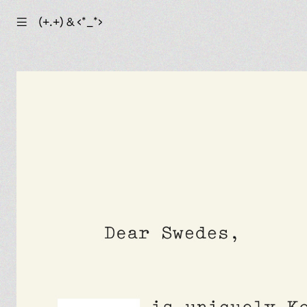
☰
(+.+) & ‹*_*›