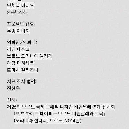
단채널 비디오
25분 52초
프로젝트 유형:
무빙 이미지
의뢰인/의뢰처:
라딤 페슈코
브르노 모라비아 갤러리
아담 마하체크
토마시 첼리즈나
자료 조사 협력:
전현우
전시:
제26회 브르노 국제 그래픽 디자인 비엔날레 연계 전시회
『오프 화이트 페이퍼— 브르노 비엔날레와 교육』
(모라비아 갤러리, 브르노, 2014년)