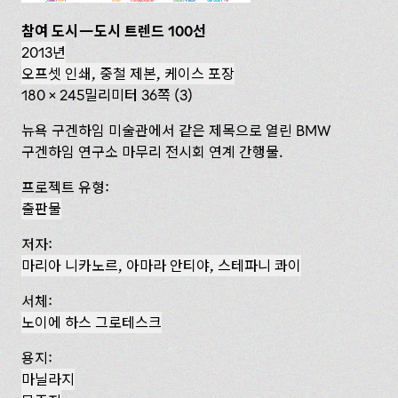
참여 도시—도시 트렌드 100선
2013년
오프셋 인쇄, 중철 제본, 케이스 포장
180 × 245밀리미터 36쪽 (3)
뉴욕 구겐하임 미술관에서 같은 제목으로 열린 BMW
구겐하임 연구소 마무리 전시회 연계 간행물.
프로젝트 유형:
출판물
저자:
마리아 니카노르, 아마라 안티야, 스테파니 콰이
서체:
노이에 하스 그로테스크
용지:
마닐라지