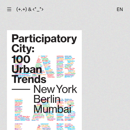
☰
(+.+) & ‹*_*›
EN