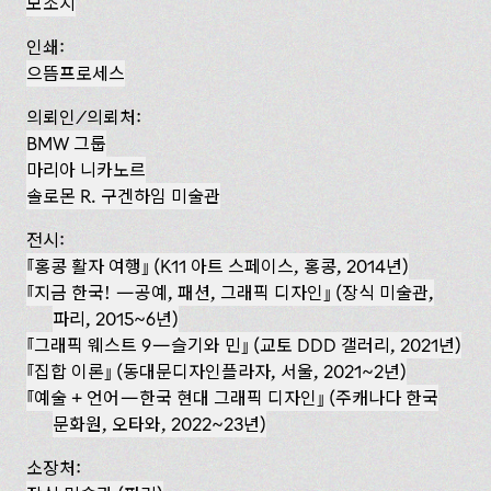
모조지
인쇄:
으뜸프로세스
의뢰인/의뢰처:
BMW 그룹
마리아 니카노르
솔로몬 R. 구겐하임 미술관
전시:
『홍콩 활자 여행』 (K11 아트 스페이스, 홍콩, 2014년)
『지금 한국! — 공예, 패션, 그래픽 디자인』 (장식 미술관,
파리, 2015~6년)
『그래픽 웨스트 9—슬기와 민』 (교토 DDD 갤러리, 2021년)
집합 이론
(동대문디자인플라자, 서울, 2021~2년)
예술 + 언어—한국 현대 그래픽 디자인
(주캐나다 한국
문화원, 오타와, 2022~23년)
소장처: