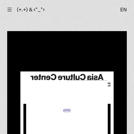
☰
(+.+) & ‹*_*›
EN