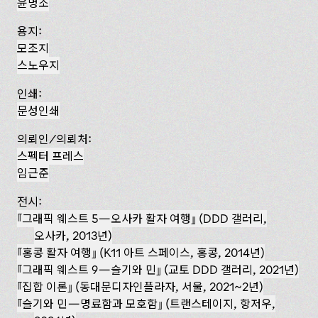
윤명조
용지:
모조지
스노우지
인쇄:
문성인쇄
의뢰인/의뢰처:
스펙터 프레스
임근준
전시:
『그래픽 웨스트 5—오사카 활자 여행』 (DDD 갤러리,
오사카, 2013년)
『홍콩 활자 여행』 (K11 아트 스페이스, 홍콩, 2014년)
『그래픽 웨스트 9—슬기와 민』 (교토 DDD 갤러리, 2021년)
집합 이론
(동대문디자인플라자, 서울, 2021~2년)
슬기와 민—명료함과 모호함
(트랜스테이지, 항저우,