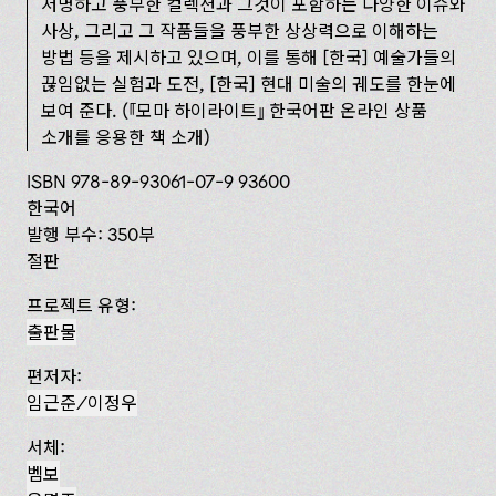
저명하고 풍부한 컬렉션과 그것이 포함하는 다양한 이슈와
사상, 그리고 그 작품들을 풍부한 상상력으로 이해하는
방법 등을 제시하고 있으며, 이를 통해 [한국] 예술가들의
끊임없는 실험과 도전, [‌한국] 현대 미술의 궤도를 한눈에
보여 준다. (
모마 하이라이트
한국어판 온라인 상품
소개를 응용한 책 소개)
ISBN 978-89-93061-07-9 93600
한국어
발행 부수: 350부
절판
프로젝트 유형:
출판물
편저자:
임근준/이정우
서체:
벰보