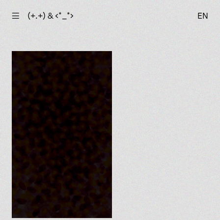
☰
(+.+) & ‹*_*›
EN