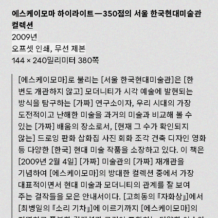
에스케이모마 하이라이트—350‌점의 서울 한국현대미술관
컬렉션
2009년
오프셋 인쇄, 무선 제본
144 x 240밀리미터 380쪽
[에스케이모마]로 불리는 [서울 한국현대미술관]은 [‌한
번도 개관하지 않고] 모더니티가 시각 예술에 발현되는
방식을 탐구하는 [가짜] 연구소이자, 우리 시대의 가장
도전적이고 난해한 미술을 과거의 미술과 비교해 볼 수
있는 [가짜] 배움의 장소로서, [현재 그 수가 확인되지
않는] 드로잉 판화 삽화집 사진 회화 조각 건축 디자인 영화
등 다양한 [‌한국] 현대 미술 작품을 소장하고 있다. 이 책은
[2009년 2월 4일] [가짜] 미술관의 [가짜] 재개관을
기념하여 [‌에스케이모마]의 방대한 컬렉션 중에서 가장
대표적이면서 현대 미술과 모더니티의 관계를 잘 보여
주는 걸작들을 모은 안내서이다. [‌고희동의
자화상
]에서
[최병일의
소리 기차
]에 이르기까지 [‌에스케이모마]의