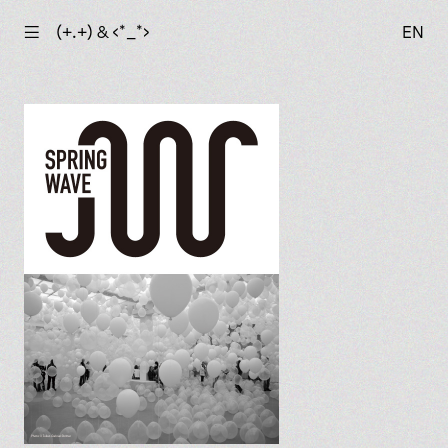
☰
(+.+) & ‹*_*›
EN