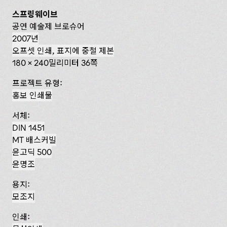
스프링웨이브
공연 예술제 브로슈어
2007년
오프셋 인쇄, 표지에 중철 제본
180 x 240밀리미터 36쪽
프로젝트 유형:
홍보 인쇄물
서체:
DIN 1451
MT 배스커빌
윤고딕 500
윤명조
용지:
모조지
인쇄: