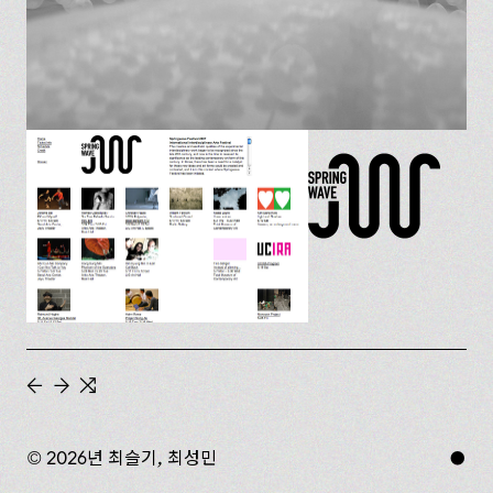
←
→
⇆
© 2026년 최슬기, 최성민
●