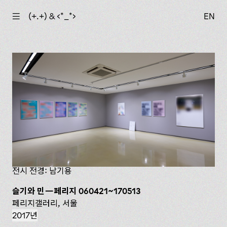
☰
(+.+) & ‹*_*›
EN
전시 전경: 남기용
슬기와 민—페리지 060421~170513
페리지갤러리, 서울
2017년