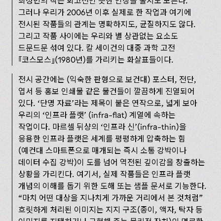
최성민의 작은 회고전인 듯한 인상을 줄지도 모른다.
그러나 우리가 2006년 이후 실제로 한 작업과 여기에
전시된 작품들의 관계는 명확하지도, 균질하지도 않다.
그리고 작품 사이에는 우리와 별 상관없는 요소도
드문드문 섞여 있다. 칼 세이건의 대중 과학 고전
코스모스
(1980년)를 가리키는 화살표들이다.
전시 공간에는 (익숙한 판형으로 보건대) 포스터, 전단,
엽서 등 홍보 인쇄물 같은 물건들이 깔끔하게 진열되어
있다. ‘단명 자료’라는 제목이 붙은 연작으로, 넓게 보아
우리의 ‘인프라 플랫’ (infra-flat) 계열에 속하는
작업이다. 마르셀 뒤샹의 ‘인프라 신’(infra-thin)을
응용한 인프라 플랫은 세계를 평평하게 압축하는 힘
(예컨대 스마트폰으로 매개되는 즉시 소통 강박이나
데이터 수집 강박)이 도를 넘어 역전된 깊이감을 창출하는
상황을 가리킨다. 여기서, 실제 작품들은 인프라 플랫
개념의 이해를 돕기 위한 도해 또는 샘플 문서로 기능한다.
“마치 어떤 대상을 지나치게 가까운 거리에서 본 것처럼”
흐릿하게 처리된 이미지는 지지 구조(종이, 액자, 탁자 등