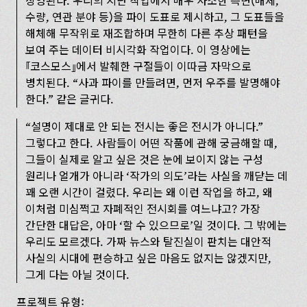
상영된다. 우리의 지난 작업에서 매우 사소한 측면(매체,
수량, 연관 분야 등)을 파이 도표로 제시하고, 그 도표들을
해체해 무작위로 재조합하며 무한히 다른 추상 패턴을
보여 주는 데이터 비시각화 작업이다. 이 영상에는
코스모스
에서 발췌한 구절들이 이따금 자막으로
병치된다. “사과 파이를 만들려면, 먼저 우주를 발명해야
한다.” 같은 글귀다.
“설명이 제대로 안 되는 전시는 좋은 전시가 아니다.”
그렇다고 한다. 사람들이 어떤 작품에 관해 궁금해할 때,
그들이 실제로 알고 싶은 것은 눈에 보이지 않는 구성
원리나 얼개가 아니라 ‘작가의 의도’라는 사실을 깨닫는 데
꽤 오랜 시간이 걸렸다. 우리는 왜 이런 작업을 하고, 왜
이처럼 미심쩍고 자폐적인 전시회를 여느냐고? 가장
간단한 대답은, 아마 ‘할 수 있으므로’일 것이다. 그 밖에는
우리도 모르겠다. 가짜 뉴스와 탈진실이 판치는 대안적
사실의 시대에 편승하고 싶은 마음도 없지는 않겠지만,
그게 다는 아닐 것이다.
프로젝트 유형: