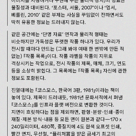
이미지를 지탱하거나 구현해 주는 물리적 장치)의 명료한
물질성과 대비된다. ‘포스터, 서울, 2007’이나 ‘엽서,
베를린, 2010’ 같은 부제는 사실을 꾸밈없이 전하면서도
딱히 유용한 정보는 드러내지 않는다.
같은 공간에는 ‘단명 자료’ 연작과 물리적 형태는
비슷하지만 가독성은 뚜렷한 작품 하나가 있다. 우리가
전시할 때마다 만드는 (그래 봐야 여태 한 번밖에 만든 적
없는)
작품 목록
이다. 작품 라벨을 작품의 지위로
격상시키는 작업으로, 전시 작품의 제목, 매체, 크기, 연도
등을 소상히 밝힌다. 그 목록에는
작품 목록
자신에 관한
정보도 포함된다.
진열대에는
코스모스, 한국어 3판, 1981
이라는 책이
놓여 있다. 제목이 드러내듯, 1981년 문화서적에서 펴낸
코스모스
를 인프라 플랫 버전으로 변환한 것이다.
지면이 흐릿하다는 점을 제외하면, 판형·분량·인쇄·종이
재질·제본 방식·내용 등 모든 면이 원본과 같다—170 x
240밀리미터, 480쪽, 중질지에 4도 원색 오프셋 인쇄,
빨간 면지, 무선철, “퓰리처賞을 받은 금세기 최고의