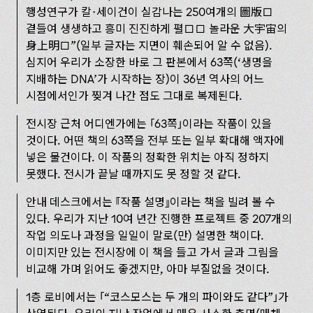
행성연구가 칼·세이건이 실감나는 250여개의 圖版□
곁들여 생생하고 흥미 진진하게 펼□□ 놀라운 大宇宙의
身上明□”(일부 글자는 지면이 훼손되어 알 수 없음).
심지어 우리가 소장한 바로 그 판본에서 63쪽(‘생명을
지배하는 DNA’가 시작하는 장)이 36년 역사의 어느
시점에서인가 찢겨 나간 점도 그대로 복제된다.
전시장 근처 어디엔가에는
63쪽
이라는 작품이 있을
것이다. 어떤 책의 63쪽을 전부 또는 일부 확대해 액자에
넣은 물건이다. 이 작품의 정확한 위치는 아직 정하지
못했다. 전시가 끝날 때까지도 못 정할 것 같다.
안내 데스크에서는
작품 설명
이라는 책을 빌려 볼 수
있다. 우리가 지난 10여 년간 진행한 프로젝트 중 207개의
작업 의도나 과정을 일일이 말로(만) 설명한 책이다.
이미지만 있는 전시장에 이 책을 들고 가서 글과 그림을
비교해 가며 읽어도 좋겠지만, 아마 부질없을 것이다.
1층 로비에서는
“코스모스는 두 개의 파이와도 같다”
가