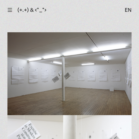
☰
(+.+) & ‹*_*›
EN