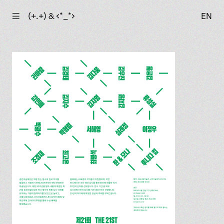
☰
(+.+) & ‹*_*›
EN