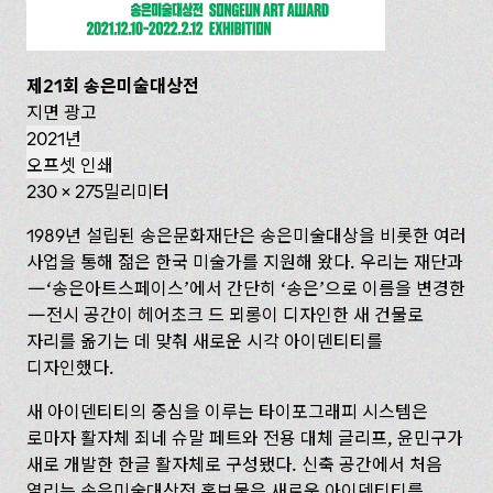
제21회 송은미술대상전
지면 광고
2021년
오프셋 인쇄
230 x 275밀리미터
1989년 설립된 송은문화재단은 송은미술대상을 비롯한 여러
사업을 통해 젊은 한국 미술가를 지원해 왔다. 우리는 재단과
—‘송은아트스페이스’에서 간단히 ‘송은’으로 이름을 변경한
—전시 공간이 헤어초크 드 뫼롱이 디자인한 새 건물로
자리를 옮기는 데 맞춰 새로운 시각 아이덴티티를
디자인했다.
새 아이덴티티의 중심을 이루는 타이포그래피 시스템은
로마자 활자체 죄네 슈말 페트와 전용 대체 글리프, 윤민구가
새로 개발한 한글 활자체로 구성됐다. 신축 공간에서 처음
열리는 송은미술대상전 홍보물은 새로운 아이덴티티를