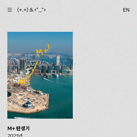
☰
(+.+) & ‹*_*›
EN
M+ 탄생기
2021년