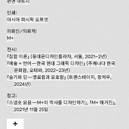
편면 아트지
인쇄:
아시아 퍼시픽 오프셋
의뢰인/의뢰처:
M+
전시:
집합 이론
(동대문디자인플라자, 서울, 2021~2년)
예술 + 언어—한국 현대 그래픽 디자인
(주캐나다 한국
문화원, 오타와, 2022~23년)
슬기와 민—명료함과 모호함
(트랜스테이지, 항저우,
2024년)
참고:
「스냅숏 모음—M+의 역사를 디자인하기」,
M+ 매거진
,
2021년 11월 25일