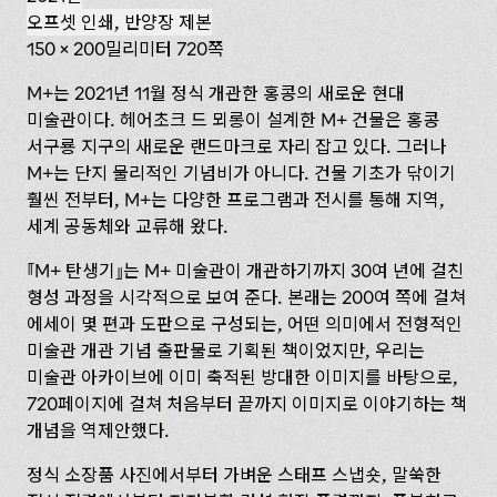
오프셋 인쇄, 반양장 제본
150 x 200밀리미터 720쪽
M+는 2021년 11월 정식 개관한 홍콩의 새로운 현대
미술관이다. 헤어초크 드 뫼롱이 설계한 M+ 건물은 홍콩
서구룡 지구의 새로운 랜드마크로 자리 잡고 있다. 그러나
M+는 단지 물리적인 기념비가 아니다. 건물 기초가 닦이기
훨씬 전부터, M+는 다양한 프로그램과 전시를 통해 지역,
세계 공동체와 교류해 왔다.
M+ 탄생기
는 M+ 미술관이 개관하기까지 30여 년에 걸친
형성 과정을 시각적으로 보여 준다. 본래는 200여 쪽에 걸쳐
에세이 몇 편과 도판으로 구성되는, 어떤 의미에서 전형적인
미술관 개관 기념 출판물로 기획된 책이었지만, 우리는
미술관 아카이브에 이미 축적된 방대한 이미지를 바탕으로,
720페이지에 걸쳐 처음부터 끝까지 이미지로 이야기하는 책
개념을 역제안했다.
정식 소장품 사진에서부터 가벼운 스태프 스냅숏, 말쑥한