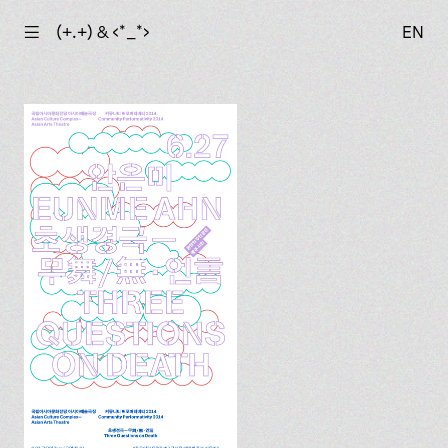
☰
(+.+) & ‹*_*›
EN