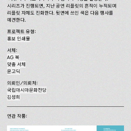
시리즈가 진행되면, 지난 공연 리플릿의 흔적이 누적되며
리플릿 자체도 진화한다. 뒷면에 쓰인 색은 다음 행사를
예견한다.
프로젝트 유형:
홍보 인쇄물
서체:
AG 북
맞춤 서체
윤고딕
의뢰인/의뢰처:
국립아시아문화전당
김성희
연관 작품: