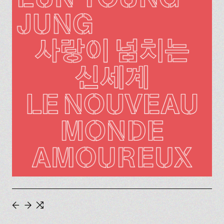
←
→
⇆