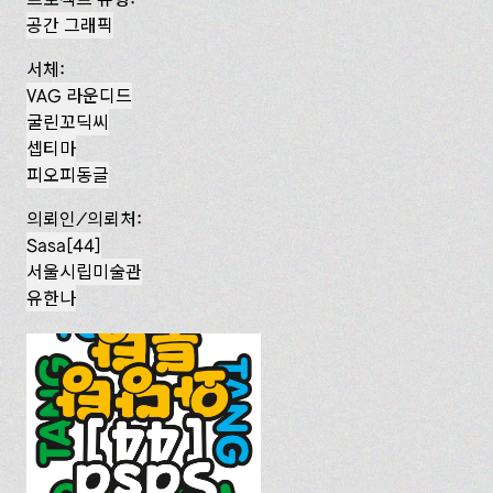
공간 그래픽
서체:
VAG 라운디드
굴린꼬딕씨
셉티마
피오피동글
의뢰인/의뢰처:
Sasa[44]
서울시립미술관
유한나