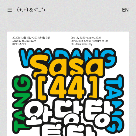
☰
(+.+) & ‹*_*›
EN