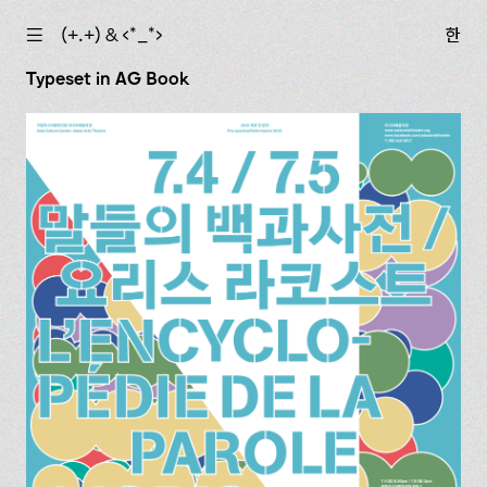
☰
(+.+) & ‹*_*›
한
Typeset in AG Book