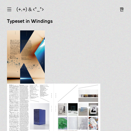
☰
(+.+) & ‹*_*›
한
Typeset in Windings