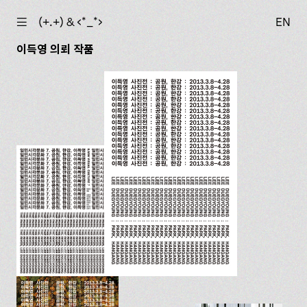
☰
(+.+) & ‹*_*›
EN
이득영 의뢰 작품