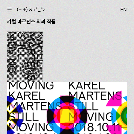
☰
(+.+) & ‹*_*›
EN
카럴 마르턴스 의뢰 작품