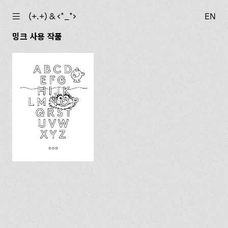
☰
(+.+) & ‹*_*›
EN
밍크 사용 작품