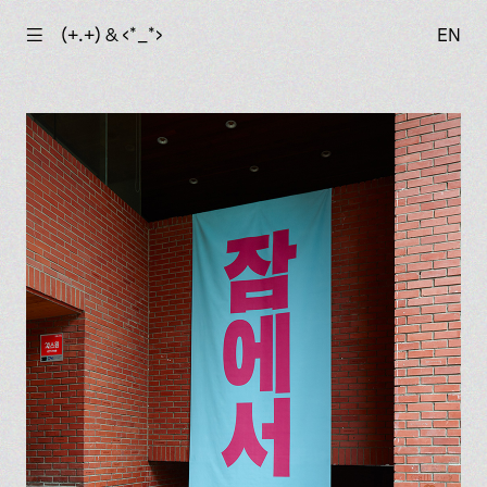
☰
(+.+) & ‹*_*›
EN