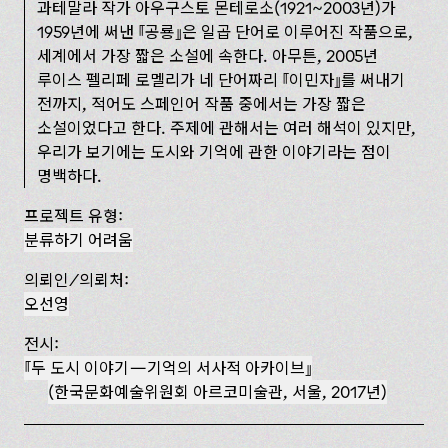
과테말라 작가 아우구스토 몬테로소­(1921~­2003년)가
1959년에 써낸
공룡
은 일곱 단어로 이루어진 작품으로,
세계에서 가장 짧은 소설에 속한다. 아무튼, 2005년
루이스 펠리페 로멜리가 네 단어짜리
이민자
를 써내기
전까지, 적어도 스페인어 작품 중에서는 가장 짧은
소설이었다고 한다. 주제에 관해서는 여러 해석이 있지만,
우리가 보기에는 도시와 기억에 관한 이야기라는 점이
명백하다.
프로젝트 유형:
분류하기 어려움
의뢰인/의뢰처:
오선영
전시:
『두 도시 이야기— 기억의 서사적 아카이브』
(한국문화예술위원회 아르코미술관, 서울, 2017년)