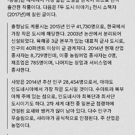
공룡
은 세계에서 가장 짧은 소설을 한국어 최초로 번역
출간한 작품이다. 다음은
두 도시 이야기
전시 소책자
(2017년)에 실린 글이다.
충청남도 계룡시는 2015년 인구 41,730명으로, 한국에서
가장 작은 도시에 해당한다. 2003년 논산에서 분리되어
신설되었다. 육해공 3군 본부가 있는 대표적 군사 도시로,
인구의 40퍼센트 이상이 군 관계자다. 2014년 현재 산업
종사자는 8,729명인데, 이중 농림어업 종사자는 0명,
제조업은 785명이며, 나머지는 상업과 서비스업에
종사한다.
사방은 2014년 추산 인구 28,454명으로서, 아마도
인도네시아에서 가장 작은 도시일 것이다. 수마트라 북부
아체 주에 있는 섬으로, 인도네시아 최북단과 최서단
도시이기도 하다. 2차 세계 대전 중 일본군 점령하에
건설된 요새와 벙커가 많이 남아 있다. 다수 인구가
무슬림으로, 샤리아가 공식적으로 인정된다. 주 산업은
농업이다.