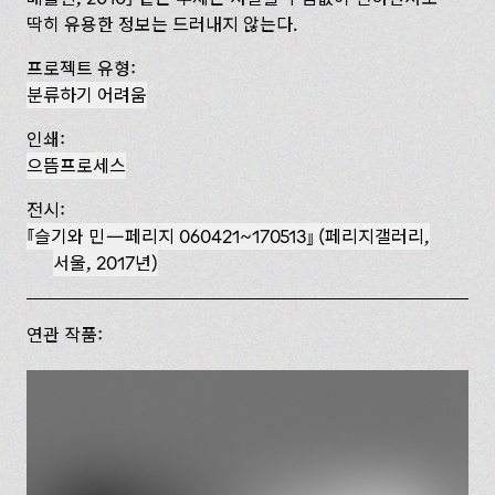
딱히 유용한 정보는 드러내지 않는다.
프로젝트 유형:
분류하기 어려움
인쇄:
으뜸프로세스
전시:
슬기와 민—페리지 060421~170513
(페리지갤러리,
서울, 2017년)
연관 작품: