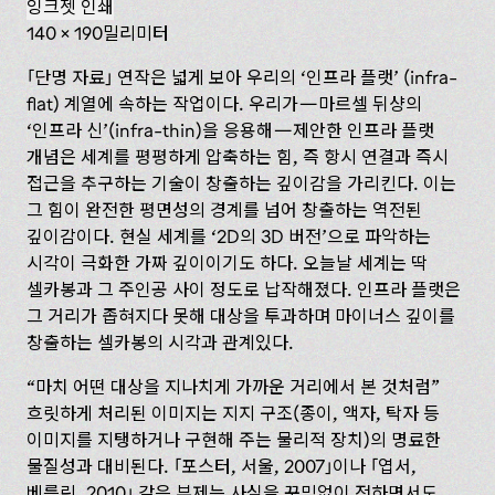
잉크젯 인쇄
140 x 190밀리미터
단명 자료
연작은 넓게 보아 우리의 ‘인프라 플랫’ (infra-
flat) 계열에 속하는 작업이다. 우리가—마르셀 뒤샹의
‘인프라 신’(infra-thin)을 응용해—제안한 인프라 플랫
개념은 세계를 평평하게 압축하는 힘, 즉 항시 연결과 즉시
접근을 추구하는 기술이 창출하는 깊이감을 가리킨다. 이는
그 힘이 완전한 평면성의 경계를 넘어 창출하는 역전된
깊이감이다. 현실 세계를 ‘2D의 3D 버전’으로 파악하는
시각이 극화한 가짜 깊이이기도 하다. 오늘날 세계는 딱
셀카봉과 그 주인공 사이 정도로 납작해졌다. 인프라 플랫은
그 거리가 좁혀지다 못해 대상을 투과하며 마이너스 깊이를
창출하는 셀카봉의 시각과 관계있다.
“마치 어떤 대상을 지나치게 가까운 거리에서 본 것처럼”
흐릿하게 처리된 이미지는 지지 구조(종이, 액자, 탁자 등
이미지를 지탱하거나 구현해 주는 물리적 장치)의 명료한
물질성과 대비된다.
포스터, 서울, 2007
이나
엽서,
베를린, 2010
같은 부제는 사실을 꾸밈없이 전하면서도