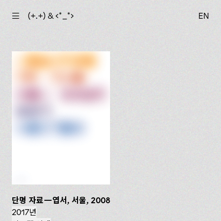
☰
(+.+) & ‹*_*›
EN
단명 자료—엽서, 서울, 2008
2017년