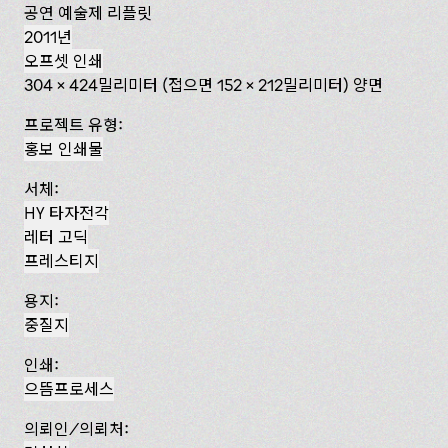
공연 예술제 리플릿
2011년
오프셋 인쇄
304 x 424밀리미터 (접으면 152 x 212밀리미터) 양면
프로젝트 유형:
홍보 인쇄물
서체:
HY 타자전각
레터 고딕
프레스티지
용지:
중질지
인쇄:
으뜸프로세스
의뢰인/의뢰처: