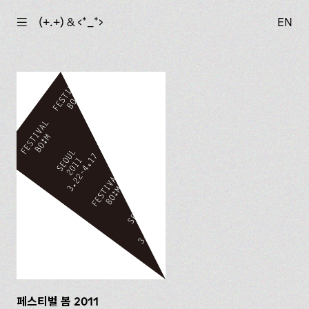
☰
(+.+) & ‹*_*›
EN
페스티벌 봄 2011