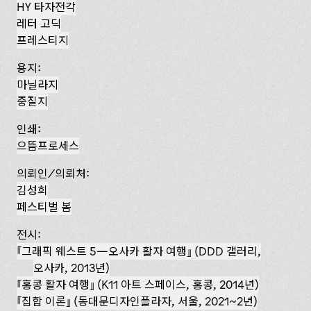
HY 타자전각
레터 고딕
프레스티지
용지:
마닐라지
중질지
인쇄:
으뜸프로세스
의뢰인/의뢰처:
김성희
페스티벌 봄
전시:
『그래픽 웨스트 5—오사카 활자 여행』 (DDD 갤러리,
오사카, 2013년)
『홍콩 활자 여행』 (K11 아트 스페이스, 홍콩, 2014년)
집합 이론
(동대문디자인플라자, 서울, 2021~2년)