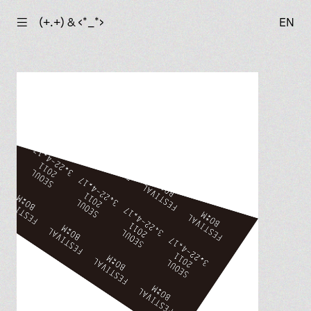
☰
(+.+) & ‹*_*›
EN