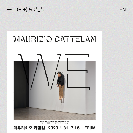
☰
(+.+) & ‹*_*›
EN