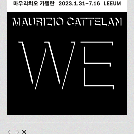
←
→
⇆