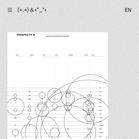
☰
(+.+) & ‹*_*›
EN