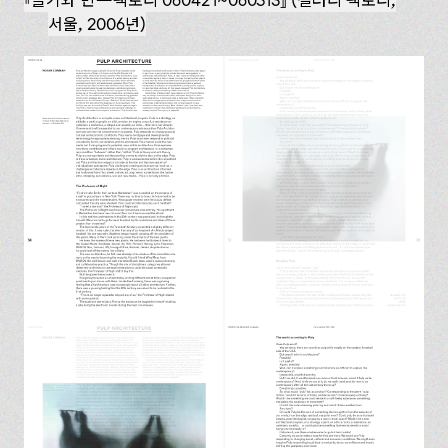
슬기와 민—팩토리 060421~060513
(갤러리 팩토리,
서울, 2006년)