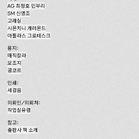
AG 최정호 민부리
SM 신명조
고래실
시몬치니 개러몬드
아틀라스 그로테스크
용지:
매직칼라
모조지
콩코르
인쇄:
세걸음
의뢰인/의뢰처:
작업실유령
참고:
출판사 책 소개