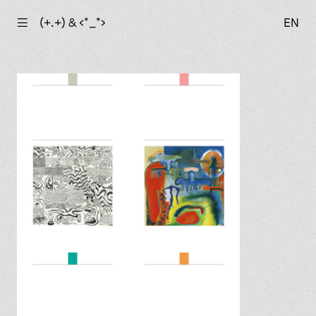
☰
(+.+) & ‹*_*›
EN