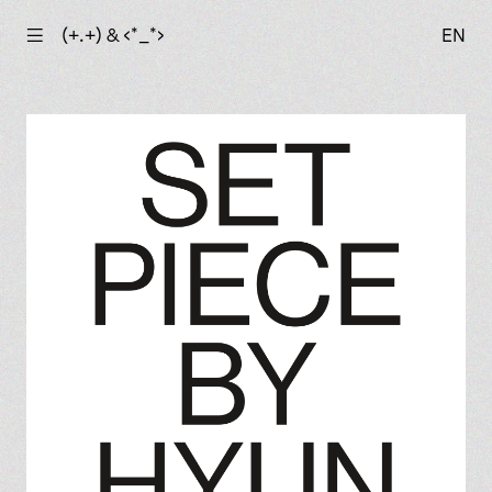
☰
(+.+) & ‹*_*›
EN