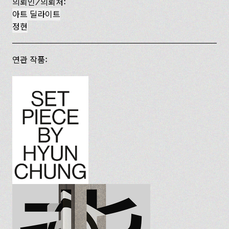
의뢰인/의뢰처:
아트 딜라이트
정현
연관 작품: