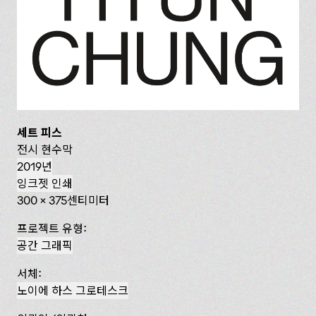
세트 피스
전시 현수막
2019년
잉크젯 인쇄
300 x 375센티미터
프로젝트 유형:
공간 그래픽
서체:
노이에 하스 그로테스크