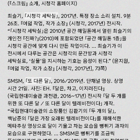
(
스크림
소개, 시청각 홈페이지)
최슬기,
시청각 세탁실
, 2017년. 특정 장소 소리 설치. 9분
26초.
여덟 작업, 작가 소장
(시청각, 2017년) 전시작.
“
시청각 세탁실
은 2010년 공간 해밀톤에서 열린 최슬기의
개인전
진짜?
(2010)에 포함되었던
공간 해밀톤 1층
을
시청각 공간에 맞게 다시 만든 작업이다. … 최슬기가 이
전시에서 다루는 공간은 시청각의 문간방과 시청각
세탁실로, ‘실물’을 지시하는 기호는 음성이 된다.” (윤지원,
여덟 작업, 작가 소장
[시청각, 2017년], 73쪽)
SMSM,
또 다른 달
, 2016/2019년. 단채널 영상. 상영
시간 21일. 사진: EH.
달은, 차고, 이지러진다
(국립현대미술관 과천관, 2016~17년) 전시작
달 두 개를
위한 또 다른 달 / 또 다른 달이 텔레비전이다
개작.
“국립현대미술관의 소장품인 김환기의
두 개의 달
,
백남준의
달은 가장 오래된 텔레비전이다
를 재해석한
메타추상 영상으로 달이 기울고 차는 모습을 뻥튀기 과자의
모습으로 구현하였다. … SMSM은 뻥튀기를 조금씩