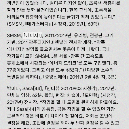
책받침이 있었습니다. 별다른 디자인 없이, 초록색 색종이를
잘라 만든 듯한 물건이었습니다. 한쪽 구석에, 초록색을
바라보면 집중력이 높아진다는 글귀가 적혀 있었습니다.”
(SMSM,
메가스터디
[시청각, 2015년], 63‌쪽)
SMSM,
에너지!
, 2011/2019년. 유리병, 전광판. 크기
가변. 2011 광주디자인비엔날레 전시작 개작. “작품
‘에너지!’ 설명을 들으면서는 웃음이 터져 나왔다. 국내
작가들이 모인 SMSM…은 서울~광주 간 고속도로
휴게소에서 시판되는 ‘에너지 드링크’를 모두 구입했다. 총
77종이었다. 그리고 이를 모두 섞었다.” (
다양한 소수의
특별함을 위하여
,
중앙선데이
2011년 9‌월 4일 자, 3면)
박미나, Sasa[44],
인터뷰 20170903 시청각
, 2017년.
단채널 영상. 62분. 촬영, 편집: 차슬아.
도면함
(시청각,
2017년) 전시작. “작업을 할 때 도면을 완벽하게 만들어요.
저나 Sasa[44]의 공통점, 공동 작업을 할 수 있었던 가장
근본적인 것은 바로 이 차이인 것 같아요. 저희는 초반에
결정을 해요. 초반에 결정을 해야 두 번째 결정을 할 수 있고