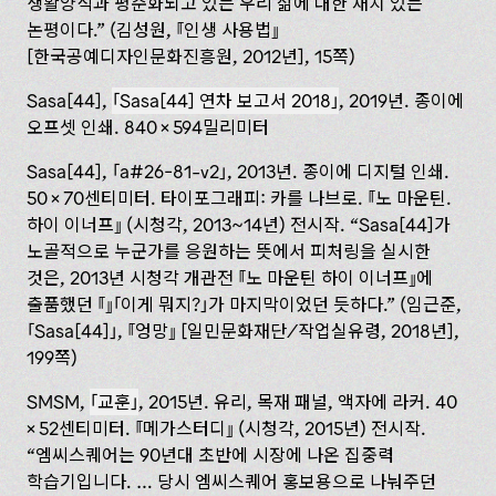
생활양식과 평준화되고 있는 우리 삶에 대한 재치 있는
논평이다.” (김성원,
‌인생 사용법
[한국공예디자인문화진흥원, 2012년], 15‌쪽)
Sasa[44],
Sasa[44] 연차 보고서 2018
, 2019년. 종이에
오프셋 인쇄. 840 × 594밀리미터
Sasa[44],
a#26-81-v2
, 2013년. 종이에 디지털 인쇄.
50 × 70센티미터. 타이포그래피: 카를 나브로.
노 마운틴.
하이 이너프
(시청각, 2013~14년) 전시작. “Sasa[44]가
노골적으로 누군가를 응원하는 뜻에서 피처링을 실시한
것은, 2013년 시청각 개관전
노 마운틴 하이 이너프
에
출품했던
이게 뭐지?
가 마지막이었던 듯하다.” (임근준,
Sasa[44]‌
,
엉망
[일민문화재단/작업실유령, 2018년],
199쪽)
SMSM,
교훈
, 2015년. 유리, 목재 패널, 액자에 라커. 40
× 52센티미터.
메가스터디
(시청각, 2015년) 전시작.
“엠씨스퀘어는 90년대 초반에 시장에 나온 집중력
학습기입니다. … 당시 엠씨스퀘어 홍보용으로 나눠주던