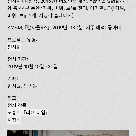
전시회 (시청각, 2016년) 퍼포먼스 개작. “관객은 Sasa[44]
와 총 44분 동안 ‘가위, 바위, 보’를 한다. 이기면…” (
가위,
바위, 보
소개, 시청각 홈페이지)
SMSM,
팔자몰까?
, 2019년. 180분. 사주 해석: 공아미
프로젝트 유형:
전시회
전시 기간:
2019년 10월 10일~30일
기획:
현시원, 안인용
참고:
전시 작품
노송희,
리:프레임
시청각