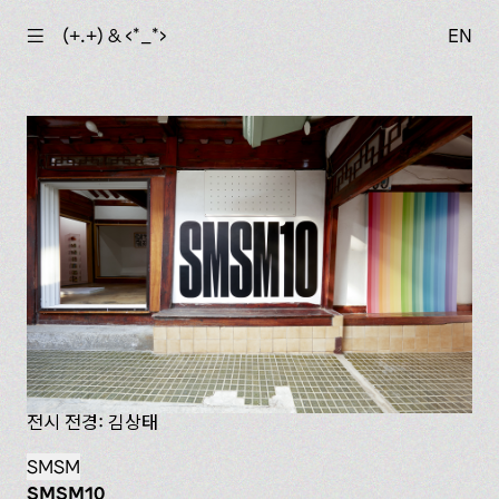
☰
(+.+) & ‹*_*›
EN
전시 전경: 김상태
SMSM
SMSM10