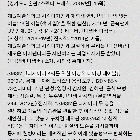
[경기도미술관/스펙터 프레스, 2009년], 16쪽)
계원예술대학교 시각디자인과 재학생 9인,
박미나의 ‘8월
하늘’, ‘8월 하늘(색 채집)’을 위한 캡션
, 2018년. 금속판에
UV 인쇄. 2개, 각 14 × 24센티미터.
디셈버 디셈버
(‌시청각, 2018~19년) 전시작. “2018년 여름,
계원예술대학교 시각디자인과 교실에서 우리는
디셈버
의
새로운 아이덴티티를 제안하라는 과업지시서를 받았다.”
(
디셈버 디셈버
소개, 시청각 홈페이지)
SMSM,
디자이너 K씨를 위한 이상적 다이닝 테이블
,
2012년. 목재 탁자에 플라스틱 음식 모형. 120 × 85 ×
73센티미터. 식단 편성: 영양사 김세원, 김혜련. 음식 모형
제작: 정종길. 목공: 유주열.
인생 사용법
(문화역서울
284, 2012년) 전시작. “SMSM은 디자이너 두 명을
설정하고 이들의 식습관을 관찰한 후 이상적인 생활 식단을
제안한다. … 맞춤 가구처럼 제작된 SMSM의 ‘‌이상적
식단’은 디자이너의 이상과 현실의 모순을 가시화하며
동시에 웰빙이라는 매력적인 구호 아래 맞춤형으로 변화하는