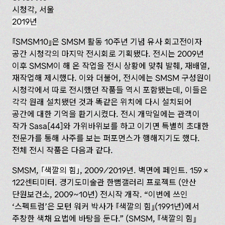
시청각, 서울
2019년
SMSM10
은 SMSM 활동 10주년 기념 유사 회고전이자
공간 시청각의 마지막 전시회로 기획됐다. 전시는 2009년
이후 SMSM이 해 온 작업을 전시 상황에 맞춰 발췌, 재배열,
재작업해 제시했다. 이와 더불어, 전시에는 SMSM 구성원이
시청각에서 따로 전시했던 작품들 역시 포함됐는데, 이들은
각각 원래 설치됐던 것과 똑같은 위치에 다시 설치되어
공간에 대한 기억을 환기시켰다. 전시 개막일에는 관객이
작가 Sasa[44]와 가위바위보를 하고 이기면 특별히 초대한
전문가를 통해 사주를 보는 퍼포먼스가 행해지기도 했다.
전체 전시 작품은 다음과 같다.
SMSM,
색깔의 힘
, 2009/2019년. 벽면에 페인트. 159 ×
122센티미터. 경기도미술관 한뼘갤러리 프로젝트 (안산
단원보건소, 2009~10년) 전시작 개작. “이번에 쓰인
‘스펙트럼’은 모턴 워커 박사가
색깔의 힘
(1991년)에서
주창한 색채 요법에 바탕을 둔다.” (SMSM,
‌색깔의 힘