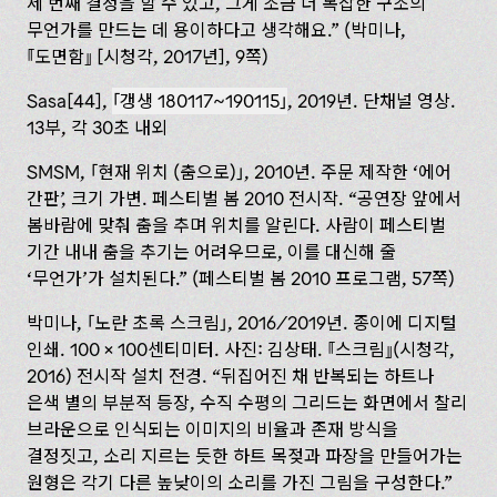
세 번째 결정을 할 수 있고, 그게 조금 더 복잡한 구조의
무언가를 만드는 데 용이하다고 생각해요.” (박미나,
도면함
[시청각, ‌2017년], 9쪽)
Sasa[44],
「갱생 180117~190115」
, 2019년. 단채널 영상.
13부, 각 30초 내외
SMSM,
현재 위치 (춤으로)
, 2010년. 주문 제작한 ‘에어
간판’, 크기 가변. 페스티벌 봄 2010 전시작. “공연장 앞에서
봄바람에 맞춰 춤을 추며 위치를 알린다. 사람이 페스티벌
기간 내내 춤을 추기는 어려우므로, 이를 대신해 줄
‘‌무언가’가 설치된다.” (페스티벌 봄 2010 프로그램, 57쪽)
박미나,
노란 초록 스크림
, 2016/2019년. 종이에 디지털
인쇄. 100 × 100센티미터. 사진: 김상태.
스크림
(시청각,
2016) 전시작 설치 전경. “뒤집어진 채 반복되는 하트나
은색 별의 부분적 등장, 수직 수평의 그리드는 화면에서 찰리
브라운으로 인식되는 이미지의 비율과 존재 방식을
결정짓고, 소리 지르는 듯한 하트 목젖과 파장을 만들어가는
원형은 각기 다른 높낮이의 소리를 가진 그림을 구성한다.”