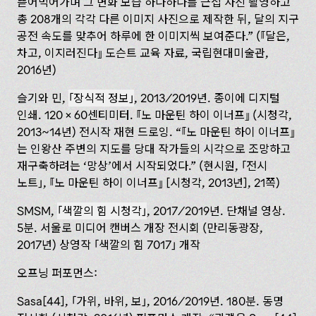
뜯어먹어가며 그 변화 모습 하나하나를 근접 사진 촬영하고
총 208개의 각각 다른 이미지 사진으로 제작한 뒤, 달의 지구
공전 속도를 맞추어 하루에 한 이미지씩 보여준다.” (
달은,
차고, 이지러진다
도슨트 교육 자료, 국립현대미술관,
2016년)
슬기와 민,
장식적 정보
, 2013/2019년. 종이에 디지털
인쇄. 120 × 60센티미터.
노 마운틴 하이 이너프
(시청각,
2013~14년) 전시작 재현 드로잉. “
노 마운틴 하이 이너프
는 인왕산 주변의 지도를 당대 작가들의 시각으로 조망하고
재구축하려는 ‘망상’에서 시작되었다.” (현시원,
전시
노트
,
노 마운틴 하이 이너프
[시청각, 2013년], 21쪽)
SMSM,
색깔의 힘 시청각
, 2017/2019년. 단채널 영상.
5분. 서울로 미디어 캔버스 개장 전시회 (‌만리동광장,
2017년) 상영작
색깔의 힘 7017
개작
오프닝 퍼포먼스:
Sasa[44],
가위, 바위, 보
, 2016/2019년. 180분. 동명