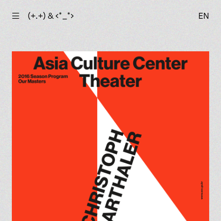
☰
(+.+) & ‹*_*›
EN