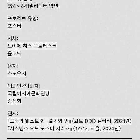
594 x 841밀리미터 양면
프로젝트 유형:
포스터
서체:
노이에 하스 그로테스크
윤고딕
용지:
스노우지
의뢰인/의뢰처:
국립아시아문화전당
김성희
전시:
『그래픽 웨스트 9—슬기와 민』 (교토 DDD 갤러리, 2021년)
시스템스 오브 포스터 시리즈
(17717, 서울, 2024년)