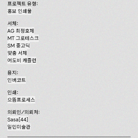
프로젝트 유형:
홍보 인쇄물
서체:
AG 최정호체
MT 그로테스크
SM 중고딕
맞춤 서체
어도비 캐즐런
용지:
인버코트
인쇄:
으뜸프로세스
의뢰인/의뢰처:
Sasa[44]
일민미술관