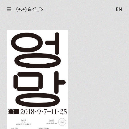
☰
(+.+) & ‹*_*›
EN