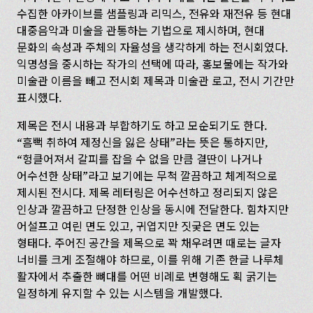
수집한 아카이브를 샘플링과 리믹스, 전유와 재전유 등 현대
대중음악과 미술을 관통하는 기법으로 제시하며, 현대
문화의 속성과 주체의 자율성을 생각하게 하는 전시회였다.
익명성을 중시하는 작가의 선택에 따라, 홍보물에는 작가와
미술관 이름을 빼고 전시회 제목과 미술관 로고, 전시 기간만
표시했다.
제목은 전시 내용과 부합하기도 하고 모순되기도 한다.
“흠뻑 취하여 제정신을 잃은 상태”라는 뜻은 통하지만,
“헝클어져서 갈피를 잡을 수 없을 만큼 결딴이 나거나
어수선한 상태”라고 보기에는 무척 깔끔하고 체계적으로
제시된 전시다. 제목 레터링은 어수선하고 정리되지 않은
인상과 깔끔하고 단정한 인상을 동시에 전달한다. 힘차지만
어설프고 여린 면도 있고, 귀엽지만 짓궂은 면도 있는
형태다. 주어진 공간을 제목으로 꽉 채우려면 때로는 글자
너비를 크게 조절해야 하므로, 이를 위해 기존 한글 나루체
활자에서 추출한 뼈대를 어떤 비례로 변형해도 획 굵기는
일정하게 유지할 수 있는 시스템을 개발했다.