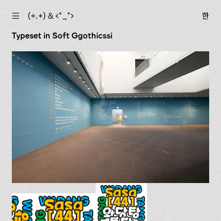
☰
(+.+) & ‹*_*›
한
Typeset in Soft Ggothicssi