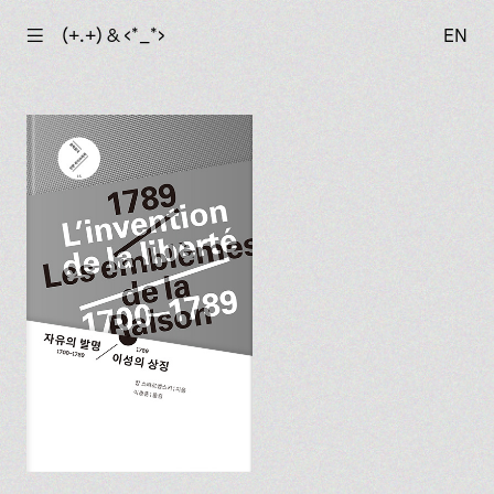
☰
(+.+) & ‹*_*›
EN