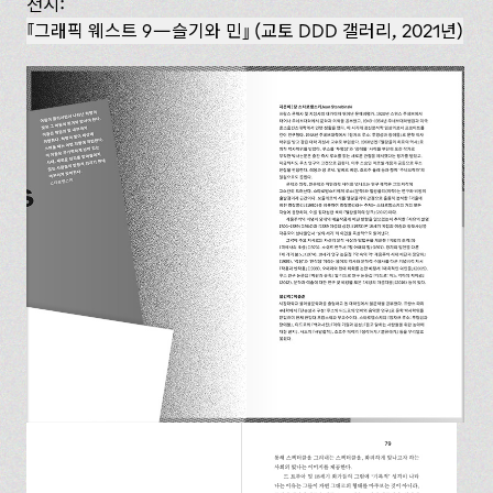
전시:
『그래픽 웨스트 9—슬기와 민』 (교토 DDD 갤러리, 2021년)