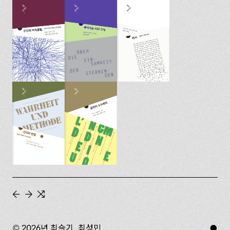
←
→
⇆
© 2026년 최슬기, 최성민
●