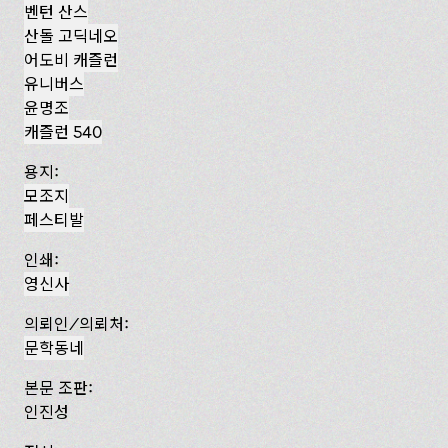
벤턴 산스
산돌 고딕네오
어도비 캐즐런
유니버스
윤명조
캐즐런 540
용지:
모조지
페스티발
인쇄:
영신사
의뢰인/의뢰처:
문학동네
본문 조판:
인진성