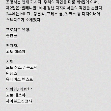
조명하는 연재 기사다. 우리의 작업을 다룬 제1권에 이어,
제2권은 ‘밀레니얼’ 세대 청년 디자이너들의 작업을 논한다.
2부에는 MHTL, 강문식, 프레스 룸, 워크스 등 디자이너와
스튜디오가 소개됐다.
프로젝트 유형:
출판물
편저자:
고토 데쓰야
서체:
노토 산스 / 본고딕
윈딩스
유니버스 넥스트
의뢰인/의뢰처:
고토 데쓰야
세이분도신코샤