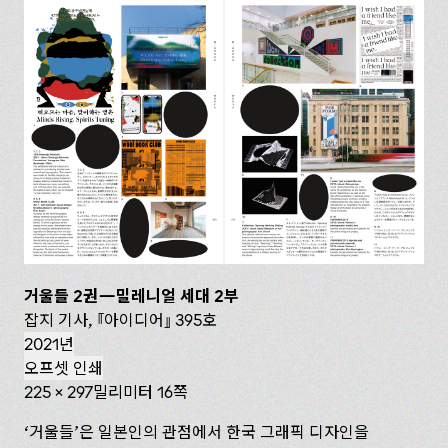
거울들 2권—밀레니얼 세대 2부
잡지 기사,
아이디어
395호
2021년
오프셋 인쇄
225 x 297밀리미터 16쪽
‘거울들’은 일본인의 관점에서 한국 그래픽 디자인을