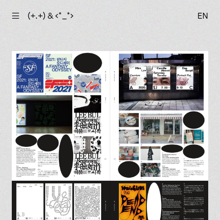
☰
(+.+) & ‹*_*›
EN