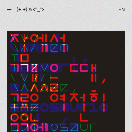
☰
(+.+) & ‹*_*›
EN